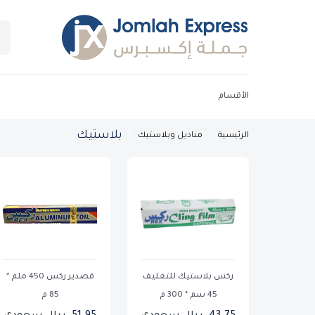
الأقسام
بلاستيك
الرئيسية
مناديل وبلاستيك
ركس بلاستيك للتغليف
قصدير ركس 450 ملم *
45 سم * 300 م
85 م